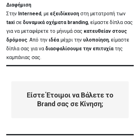
Διαφήμιση
Στην
Interneed
, με
εξειδίκευση
στη μετατροπή των
taxi
σε
δυναμικά οχήματα branding
, είμαστε δίπλα σας
για να μεταφέρετε το μήνυμά σας
κατευθείαν στους
δρόμους
. Από την
ιδέα
μέχρι την
υλοποίηση
, είμαστε
δίπλα σας για να
διασφαλίσουμε την επιτυχία
της
καμπάνιας σας.
Είστε Έτοιμοι να Βάλετε το
Brand σας σε Κίνηση;