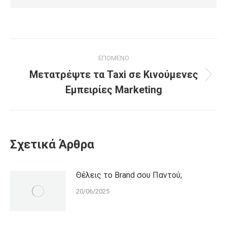
Post
ΕΠΌΜΕΝΟ
navigation
Μετατρέψτε τα Taxi σε Κινούμενες
Επόμενο
Εμπειρίες Marketing
Άρθρο:
Σχετικά Άρθρα
Θέλεις το Brand σου Παντού;
20/06/2025